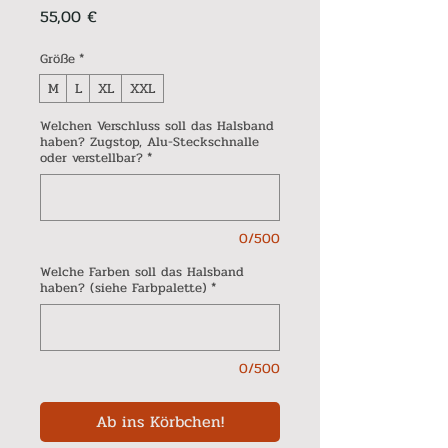
Preis
55,00 €
Größe
*
M
L
XL
XXL
Welchen Verschluss soll das Halsband
haben? Zugstop, Alu-Steckschnalle
oder verstellbar?
*
0/500
Welche Farben soll das Halsband
haben? (siehe Farbpalette)
*
0/500
Ab ins Körbchen!