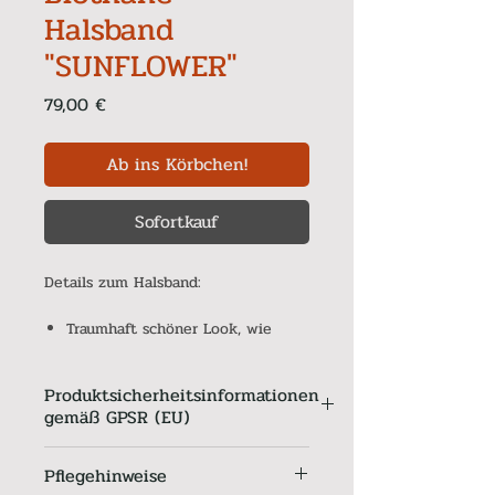
Halsband
"SUNFLOWER"
Preis
79,00 €
Ab ins Körbchen!
Sofortkauf
Details zum Halsband:
Traumhaft schöner Look, wie
punziertes Leder
5 cm breit
Produktsicherheitsinformationen
aus bedruckter Biothane mit
gemäß GPSR (EU)
schwarzer Biothane unterlegt.
Verschluss aus roségoldener
Produktsicherheitsinformationen
EDELSTAHL-Schnalle, 38 mm breit
Pflegehinweise
gemäß GPSR (EU) 2023/988
- Bruchlast 485 kg.